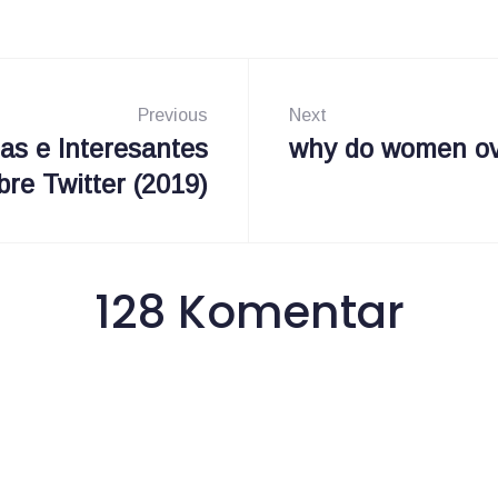
Previous
Next
cas e Interesantes
why do women ove
P
N
bre Twitter (2019)
r
e
e
x
v
t
128 Komentar
i
:
o
u
s
: