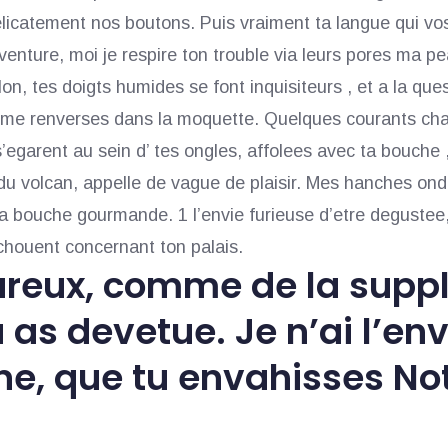
elicatement nos boutons. Puis vraiment ta langue qui vos
 aventure, moi je respire ton trouble via leurs pores ma 
llon, tes doigts humides se font inquisiteurs , et a la qu
u me renverses dans la moquette. Quelques courants ch
garent au sein d’ tes ongles, affolees avec ta bouche , 
x du volcan, appelle de vague de plaisir. Mes hanches on
ta bouche gourmande. 1 l’envie furieuse d’etre deguste
echouent concernant ton palais.
ureux, comme de la suppli
 as devetue. Je n’ai l’en
ne, que tu envahisses No