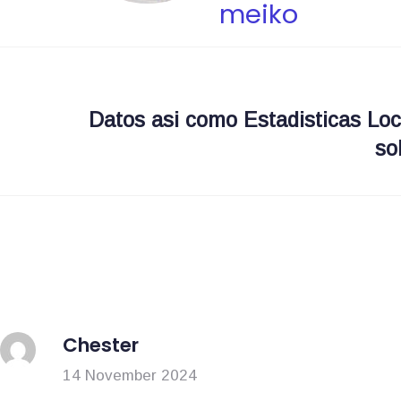
meiko
N
a
Datos asi­ como Estadisticas Lo
v
so
i
g
a
s
Chester
i
14 November 2024
p