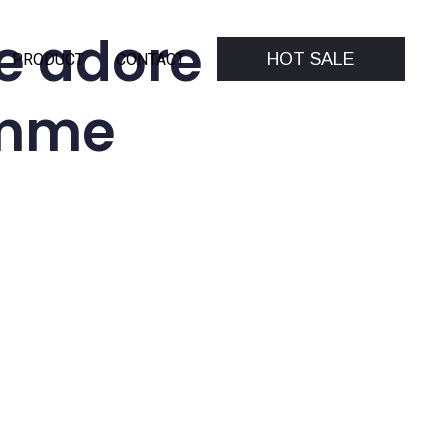
re adore
HOT SALE
PRODUCT
CONTACT
omme