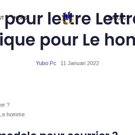
pour lettre Lett
UT
NEWS
PROJECT
tique pour Le h
Yubo Pc
11 Januari 2022
er ?
r Le homme