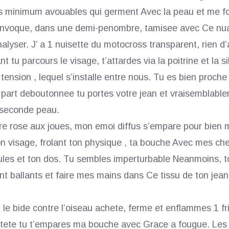
ts minimum avouables qui germent Avec la peau et me f
j’invoque, dans une demi-penombre, tamisee avec Ce nu
alyser. J’ a 1 nuisette du motocross transparent, rien d’
 tu parcours le visage, t’attardes via la poitrine et la s
tension , lequel s’installe entre nous.
Tu es bien proche
 part deboutonnee tu portes votre jean et vraisemblable
a seconde peau.
 rose aux joues, mon emoi diffus s’empare pour bien m
on visage, frolant ton physique , ta bouche Avec mes che
ules et ton dos. Tu sembles imperturbable Neanmoins, to
ent ballants et faire mes mains dans Ce tissu de ton jean
 le bide contre l’oiseau achete, ferme et enflammes 1 fr
a tete tu t’empares ma bouche avec Grace a fougue. Les