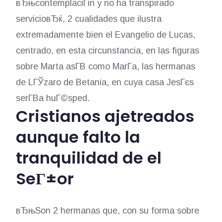
вЂњcontemplaciГіn y no ha transpirado
servicioвЂќ, 2 cualidades que ilustra
extremadamente bien el Evangelio de Lucas,
centrado, en esta circunstancia, en las figuras
sobre Marta asГ­В­ como MarГ­a, las hermanas
de LГЎzaro de Betania, en cuya casa JesГєs
serГ­В­a huГ©sped.
Cristianos ajetreados
aunque falto la
tranquilidad de el
SeГ±or
вЂњSon 2 hermanas que, con su forma sobre