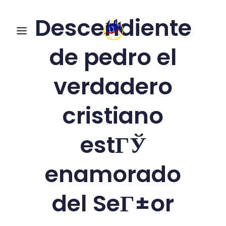
Descendiente
de pedro el
verdadero
cristiano
estГЎ
enamorado
del SeГ±or