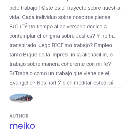
pelo trabajo Г©ste es el trayecto sobre nuestra
vida. Cada individuo sobre nosotros piense
ВїCuГЎnto tiempo al aniversario dedico a
contemplar el enigma sobre JesГєs? Y no ha
transpirado luego ВїCГіmo trabajo? Empleo
tanto Вїque da la impresiГіn la alienaciГіn, o
trabajo sobre manera coherente con mi fe?
ВїTrabajo como un trabajo que viene de el
Evangelio? Nos harГЎ bien meditar estoвЂќ.
AUTHOR
meiko