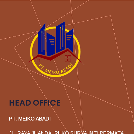
HEAD OFFICE
PT. MEIKO ABADI
JL. RAYA JUANDA, RUKO SURYA INTI PERMATA