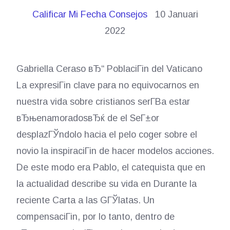
Calificar Mi Fecha Consejos
10 Januari
2022
Gabriella Ceraso вЂ“ PoblaciГіn del Vaticano
La expresiГіn clave para no equivocarnos en
nuestra vida sobre cristianos serГ­В­a estar
вЂњenamoradosвЂќ de el SeГ±or
desplazГЎndolo hacia el pelo coger sobre el
novio la inspiraciГіn de hacer modelos acciones.
De este modo era Pablo, el catequista que en
la actualidad describe su vida en Durante la
reciente Carta a las GГЎlatas. Un
compensaciГіn, por lo tanto, dentro de