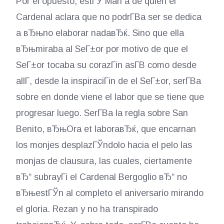
Por el opuesto, estГЎ MarГ­a de quien el
Cardenal aclara que no podrГ­В­a ser se dedica
a вЂњno elaborar nadaвЂќ. Sino que ella
вЂњmiraba al SeГ±or por motivo de que el
SeГ±or tocaba su corazГіn asГ­В­ como desde
allГ­, desde la inspiraciГіn de el SeГ±or, serГ­В­a
sobre en donde viene el labor que se tiene que
progresar luego. SerГ­В­a la regla sobre San
Benito, вЂњOra et laboraвЂќ, que encarnan
los monjes desplazГЎndolo hacia el pelo las
monjas de clausura, las cuales, ciertamente
вЂ“ subrayГі el Cardenal Bergoglio вЂ“ no
вЂњestГЎn al completo el aniversario mirando
el gloria. Rezan y no ha transpirado