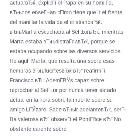
actuarвЂќ, explicГі el Papa en su homilГ­a,
вЂњnos enseГ±an cГіmo tiene que ir el frente
del manillar la vida de el cristianoвЂќ.
вЂњMarГ­a escuchaba al SeГ±orвЂќ, mientras
Marta estaba вЂњdistraГ­daвЂќ, porque se
estaba ocupando sobre las diversos servicios.
He aquГ­ Marta, que resulta una sobre esas
hembras вЂњfuertesвЂќ вЂ“ reafirmГі
Francisco вЂ“ AdemГ­ВЎs capaz sobre
reprochar al SeГ±or por nunca tener estado
actual en la hora sobre la muerte sobre su
amigo LГЎzaro. Sabe вЂњir adelanteвЂќ, serГ­
В­a valerosa вЂ“ observГі el PontГ­fice вЂ“ No
obstante carente sobre