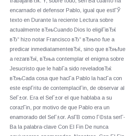
trabajanвЂќ. Y, sobre todo, serГ­В­a cuanto ha
encarnado el defensor Pablo, igual que estГЎ
texto en Durante la reciente Lectura sobre
actualmente вЂњCuando Dios lo eligiГівЂќ
вЂ“ hizo notar Francisco вЂ“ вЂњno fue a
predicar inmediatamenteвЂќ, sino que вЂњfue
a rezarвЂќ, вЂњa contemplar el enigma sobre
Jesucristo que le habГ­a sido reveladoвЂќ
вЂњCada cosa que hacГ­a Pablo la hacГ­a con
este espГ­ritu de contemplaciГіn, de observar al
SeГ±or. Era el SeГ±or el que hablaba a su
corazГіn, por motivo de que Pablo era un
enamorado del SeГ±or. AsГ­В­ como Г©sta serГ­
В­a la palabra-clave Con El Fin De nunca