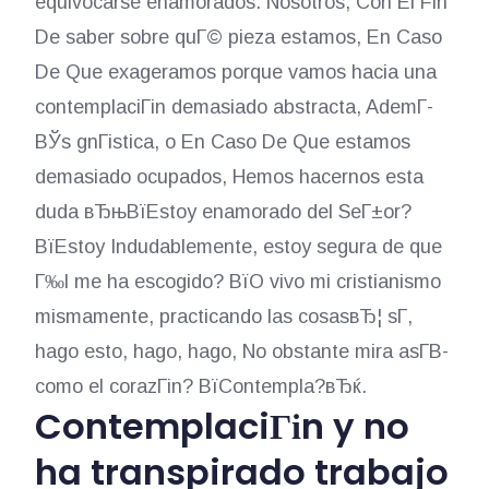
equivocarse enamorados. Nosotros, Con El Fin
De saber sobre quГ© pieza estamos, En Caso
De Que exageramos porque vamos hacia una
contemplaciГіn demasiado abstracta, AdemГ­
ВЎs gnГіstica, o En Caso De Que estamos
demasiado ocupados, Hemos hacernos esta
duda вЂњВїEstoy enamorado del SeГ±or?
ВїEstoy Indudablemente, estoy segura de que
Г‰l me ha escogido? ВїO vivo mi cristianismo
mismamente, practicando las cosasвЂ¦ sГ­,
hago esto, hago, hago, No obstante mira asГ­В­
como el corazГіn? ВїContempla?вЂќ.
ContemplaciГіn y no
ha transpirado trabajo