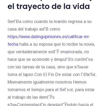
el trayecto de la vida
SerГ­В­a como cuando la marido regresa a su
casa del trabajo asГ­В­ como
https://www.datingopiniones.es/calificar-mi-
fecha
halla a su esposa que lo recibe la novia,
que verdaderamente estГЎ enamorada, no
hace que se acomode y despuГ©s continГєa
con las tareas de la casa, sino que вЂњse
toma el lapso Con El Fin De estar con Г©lвЂќ.
Mismamente igualmente nosotros Hemos
tomarnos el tiempo para el SeГ±or, para estar
al trabajo de las demГЎs
вЂњContemplaciГіn desplazГЎndolo hacia el