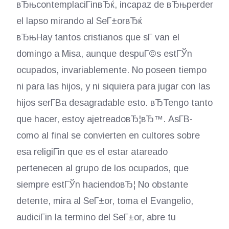
вЂњcontemplaciГіnвЂќ, incapaz de вЂњperder
el lapso mirando al SeГ±orвЂќ
вЂњHay tantos cristianos que sГ­ van el
domingo a Misa, aunque despuГ©s estГЎn
ocupados, invariablemente. No poseen tiempo
ni para las hijos, y ni siquiera para jugar con las
hijos serГ­В­a desagradable esto. вЂTengo tanto
que hacer, estoy ajetreadoвЂ¦вЂ™. AsГ­В­
como al final se convierten en cultores sobre
esa religiГіn que es el estar atareado
pertenecen al grupo de los ocupados, que
siempre estГЎn haciendoвЂ¦ No obstante
detente, mira al SeГ±or, toma el Evangelio,
audiciГіn la termino del SeГ±or, abre tu