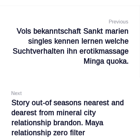
N
a
Previous
Vols bekanntschaft Sankt marien
P
v
singles kennen lernen welche
r
i
Suchtverhalten ihn erotikmassage
e
Minga quoka.
g
v
i
a
o
s
u
Next
i
s
Story out-of seasons nearest and
N
:
dearest from mineral city
e
p
relationship brandon. Maya
x
o
relationship zero filter
t